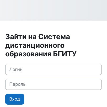
Зайти на Система
дистанционного
образования БГИТУ
Пропустить и перейти к созданию новой учетной записи
Логин
Пароль
Вход