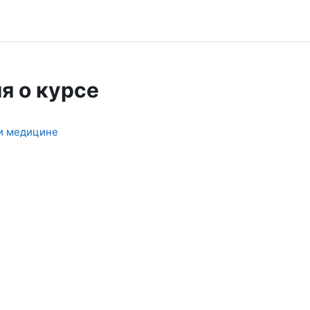
я о курсе
 и медицине